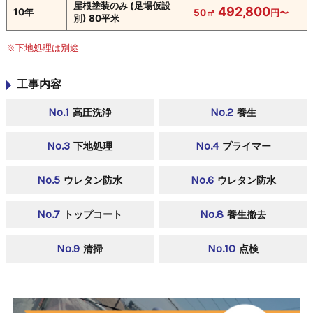
屋根塗装のみ (足場仮設
492,800
10年
50㎡
円〜
別) 80平米
※下地処理は別途
工事内容
No.1
No.2
高圧洗浄
養生
No.3
No.4
下地処理
プライマー
No.5
No.6
ウレタン防水
ウレタン防水
No.7
No.8
トップコート
養生撤去
No.9
No.10
清掃
点検