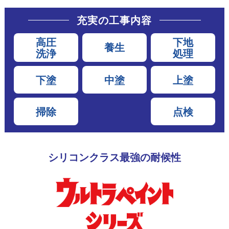
充実の工事内容
高圧
下地
養生
洗浄
処理
下塗
中塗
上塗
掃除
点検
シリコンクラス最強の耐候性