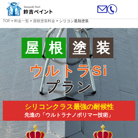
TOP
>
料金一覧
>
屋根塗装料金
>
シリコン遮熱塗装
屋
根
塗
装
ウルトラSi
プラン
シリコンクラス最強の耐候性
先進の「ウルトラナノポリマー技術」